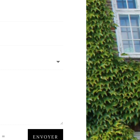
=
2
ENVOYER