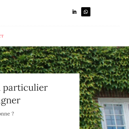
CT
 particulier
agner
onne ?